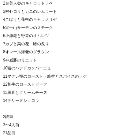
2金美人参のキャロットラペ
3根セロリとカニのレムラード
4ごぼうと蓮根のキャラメリゼ
5富士山サーモンのスモーク
6小海老と野菜のオムレツ
7カブと菜の花 鰆の炙り
8オマール海老のグラタン
9神威豚のリエット
10猪のパテドカンパーニュ
11マグレ鴨のロースト・蜂蜜とスパイスのラケ
12和牛のローストビーフ
13黒豆とクリームチーズ
14テリーヌショコラ
2段重
3〜4人前
21品目