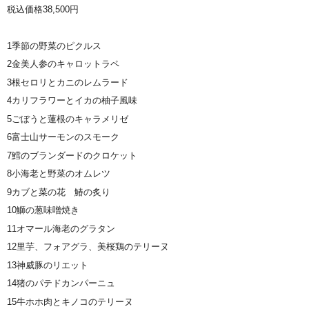
税込価格38,500円
1季節の野菜のピクルス
2金美人参のキャロットラペ
3根セロリとカニのレムラード
4カリフラワーとイカの柚子風味
5ごぼうと蓮根のキャラメリゼ
6富士山サーモンのスモーク
7鱈のブランダードのクロケット
8小海老と野菜のオムレツ
9カブと菜の花 鰆の炙り
10鰤の葱味噌焼き
11オマール海老のグラタン
12里芋、フォアグラ、美桜鶏のテリーヌ
13神威豚のリエット
14猪のパテドカンパーニュ
15牛ホホ肉とキノコのテリーヌ