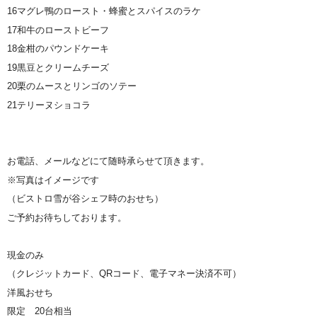
16マグレ鴨のロースト・蜂蜜とスパイスのラケ
17和牛のローストビーフ
18金柑のパウンドケーキ
19黒豆とクリームチーズ
20栗のムースとリンゴのソテー
21テリーヌショコラ
お電話、メールなどにて随時承らせて頂きます。
※写真はイメージです
（ビストロ雪が谷シェフ時のおせち）
ご予約お待ちしております。
現金のみ
（クレジットカード、QRコード、電子マネー決済不可）
洋風おせち
限定 20台相当