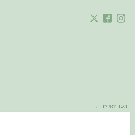
tel :
03-6311-1480