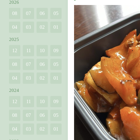
2026
08
07
06
05
04
03
02
01
2025
12
11
10
09
08
07
06
05
04
03
02
01
2024
12
11
10
09
08
07
06
05
04
03
02
01