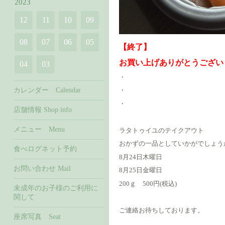
2023
12
11
10
09
08
07
06
05
【終了】
お買い上げありがとうござい
04
03
・
カレンダー Calendar
・
・
店舗情報 Shop info
メニュー Menu
ラタトゥイユのテイクアウト
おかずの一品としていかがでしょう
食べログネット予約
8月24日木曜日
お問い合わせ Mail
8月25日金曜日
200ｇ 500円(税込)
未成年のお子様のご利用に
関して
ご連絡お待ちしております。
座席写真 Seat