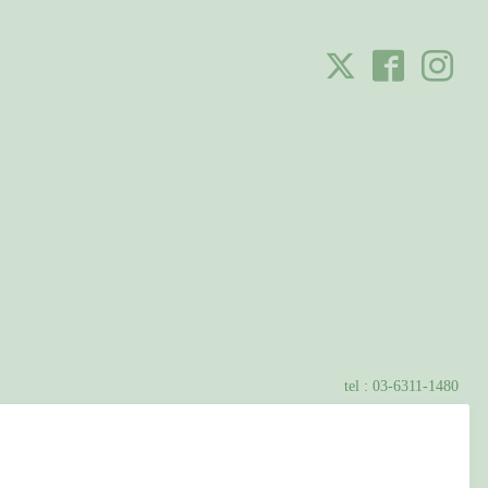
tel :
03-6311-1480