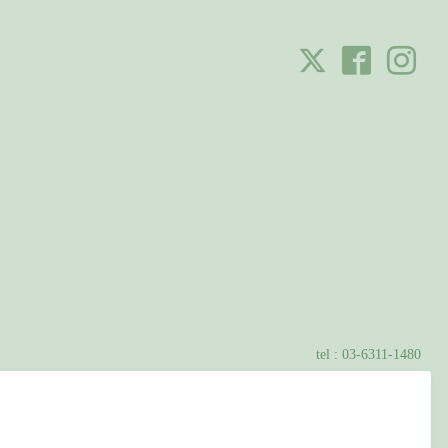
tel :
03-6311-1480