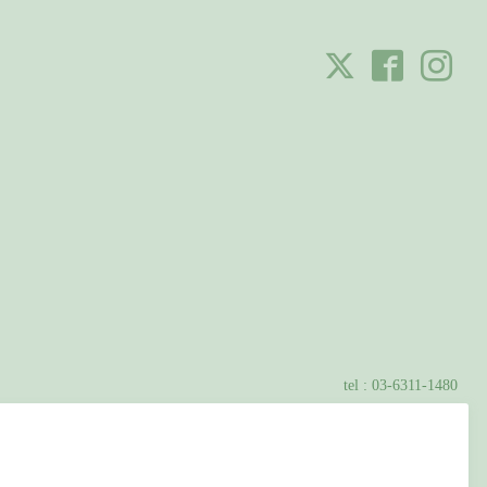
tel :
03-6311-1480