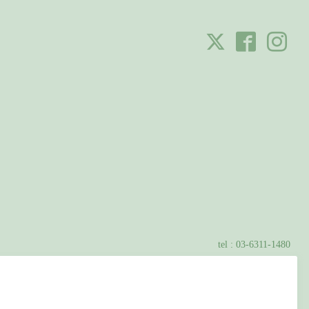
tel :
03-6311-1480