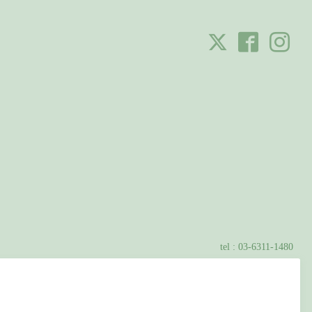
tel :
03-6311-1480