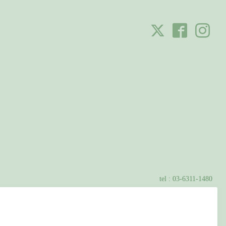
tel :
03-6311-1480