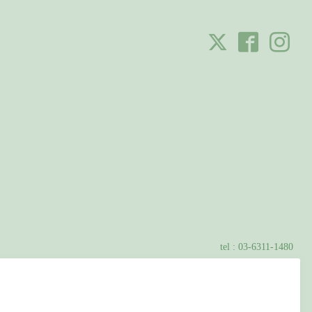
tel :
03-6311-1480