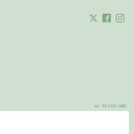
tel :
03-6311-1480