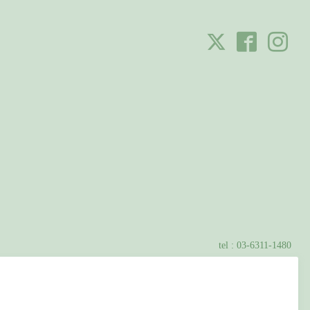
tel :
03-6311-1480